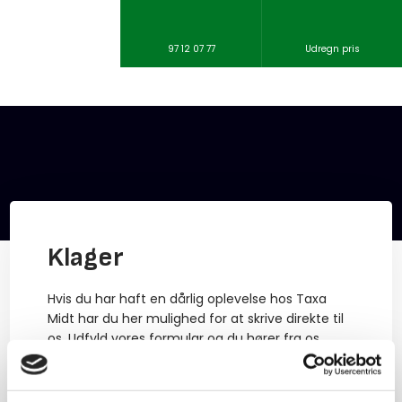
97 12 07 77
Udregn pris
Klager​
​Hvis du har haft en dårlig oplevelse hos Taxa
Midt har du her mulighed for at skrive direkte til
os. Udfyld vores formular og du hører fra os.
Ellers kan du klage her.:
https://www.taxiklage.dk/